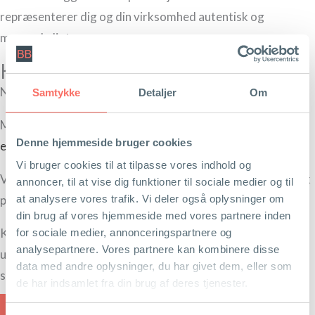
repræsenterer dig og din virksomhed autentisk og
menneskeligt.
Kan du selv skrive dine tekster?
Nogle kan.
Samtykke
Detaljer
Om
Men for mange er det en rigtig god investering at lade en
Denne hjemmeside bruger cookies
erfaren tekstforfatter
varetage opgave.
Vi bruger cookies til at tilpasse vores indhold og
Vil du gerne skrive selv, tilbyder jeg rådgivning og feedback
annoncer, til at vise dig funktioner til sociale medier og til
på dine tekster.
at analysere vores trafik. Vi deler også oplysninger om
din brug af vores hjemmeside med vores partnere inden
Kontakt mig på
berit@beritbai.dk
eller
tlf. 30702728
for en
for sociale medier, annonceringspartnere og
analysepartnere. Vores partnere kan kombinere disse
uforpligtende snak om tekst til din hjemmeside, der skaber
data med andre oplysninger, du har givet dem, eller som
synlighed og salg.
de har indsamlet fra din brug af deres tjenester.
Tekstforfatning - Læs om min tilgang her