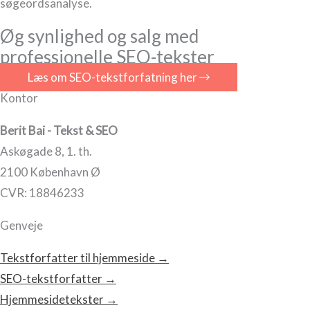
søgeordsanalyse.
Øg synlighed og salg med
professionelle SEO-tekster
Læs om SEO-tekstforfatning her
Kontor
Berit Bai - Tekst & SEO
Askøgade 8, 1. th.
2100 København Ø
CVR: 18846233
Genveje
Tekstforfatter til hjemmeside →
SEO-tekstforfatter →
Hjemmesidetekster →