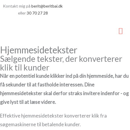
Gå
Kontakt mig på
berit@beritbai.dk
til
eller
30 70 27 28
indholdet
Ho
Hjemmesidetekster
Sælgende tekster, der konverterer
klik til kunder
Når en potentiel kunde klikker ind på din hjemmeside, har du
få sekunder til at fastholde interessen. Dine
hjemmesidetekster skal derfor straks invitere indenfor - og
give lyst til at læse videre.
Effektive hjemmesidetekster konverterer klik fra
søgemaskinerne til betalende kunder.