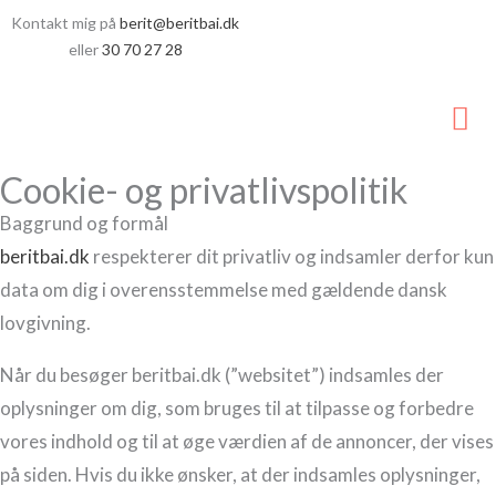
Gå
Kontakt mig på
berit@beritbai.dk
til
eller
30 70 27 28
indholdet
Ho
Cookie- og privatlivspolitik
Baggrund og formål
beritbai.dk
respekterer dit privatliv og indsamler derfor kun
data om dig i overensstemmelse med gældende dansk
lovgivning.
Når du besøger beritbai.dk (”websitet”) indsamles der
oplysninger om dig, som bruges til at tilpasse og forbedre
vores indhold og til at øge værdien af de annoncer, der vises
på siden. Hvis du ikke ønsker, at der indsamles oplysninger,