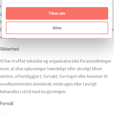
I det omfang, du selv giver eksplicit samtykke hertil og selv
Tillad alle
indtaster informationerne, behandles desuden: Navn,
telefonnummer, e-mail, adresse og betalingsoplysninger.
Afvis
Det vil typisk være i forbindelse med oprettelse af login eller
ved køb.
Sikkerhed
Vi har truffet tekniske og organisatoriske foranstaltninger
mod, at dine oplysninger hændeligt eller ulovligt bliver
slettet, offentliggjort, fortabt, forringet eller kommer til
uvedkommendes kendskab, misbruges eller i øvrigt
behandles i strid med lovgivningen.
Formål