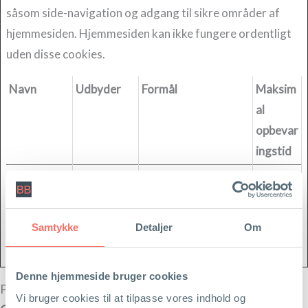
såsom side-navigation og adgang til sikre områder af
hjemmesiden. Hjemmesiden kan ikke fungere ordentligt
uden disse cookies.
Navn
Udbyder
Formål
Maksim
al
opbevar
ingstid
CookieCon
Cookiebot
Gemmer brugerens
1 år
sent
cookie-samtykke-
tilstand for det
Samtykke
Detaljer
Om
aktuelle domæne.
Denne hjemmeside bruger cookies
Personoplysninger
Vi bruger cookies til at tilpasse vores indhold og