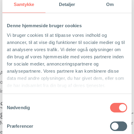
Samtykke
Detaljer
Om
5
Hvilken type indhold ligger på de bedste
placeringer på Google?
Denne hjemmeside bruger cookies
6
Hvilke ord og fraser er det realistisk, at du opnår
Vi bruger cookies til at tilpasse vores indhold og
synlighed på? (I nogle brancher er konkurrencen om
annoncer, til at vise dig funktioner til sociale medier og til
de mest populære søgeord meget stor. Her skal der
at analysere vores trafik. Vi deler også oplysninger om
ofte findes alternative veje til synlighed).
din brug af vores hjemmeside med vores partnere inden
for sociale medier, annonceringspartnere og
analysepartnere. Vores partnere kan kombinere disse
Alle disse informationer samler jeg til en overskuelig liste
data med andre oplysninger, du har givet dem, eller som
over de ord og termer, som er relevante at arbejde med
de har indsamlet fra din brug af deres tjenester.
indenfor et bestemt emne eller forretningsområde.
Samtykkevalg
Søgeordsanalysen kan indeholde en
Nødvendig
guldgrube af forretningsmuligheder
Meget ofte, når jeg laver en søgeordsanalyse, så dukker der
Præferencer
en guldgrube af informationer op til overfladen.