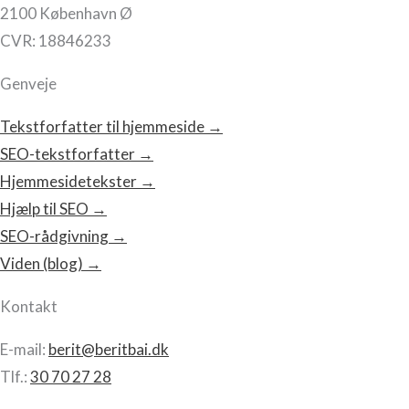
2100 København Ø
CVR: 18846233
Genveje
Tekstforfatter til hjemmeside →
SEO-tekstforfatter →
Hjemmesidetekster →
Hjælp til SEO →
SEO-rådgivning →
Viden (blog) →
Kontakt
E-mail:
berit@beritbai.dk
Tlf.:
30 70 27 28