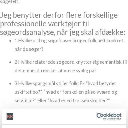
søgefelt.
Jeg benytter derfor flere forskellige
professionelle værktøjer til
søgeordsanalyse, når jeg skal afdække:
1
Hvilke ord og søgefraser bruger folk helt konkret,
når de søger?
2
Hvilke relaterede søgeord knytter sig semantisk til
det emne, du ønsker at være synlig på?
3
Hvilke spørgsmål stiller folk: Fx ”hvad betyder
uskiftet bo?”, ”hvad er forskellen på selvværd og
selvtillid?” eller ”hvad er en frossen skulder?”
4
Hvilke konkurrenter er du oppe imod på Google?
Hvem skal vi slå af banen, hvis du øverst på side 1?