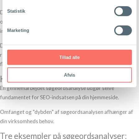
Statistik
Det kan være en stor øjenåbner helt konkret at blive klar
over, hvad dine potentielle kunder søger efter og
interesserer sig for.
Marketing
Det kan føre til nye ydelser og produkter, eller idéer til nyt
relevant og målrettet indhold, som kan tiltrække endnu
Tillad alle
flere kunder.
Afvis
Hvad koster en søgeordsanalyse?
En gennemarbejdet søgeordsanalyse udgør selve
fundamentet for SEO-indsatsen på din hjemmeside.
Omfanget og ”dybden” af søgeordsanalysen afhænger af
din virksomheds behov.
Tre eksempler på søgeordsanalyser: