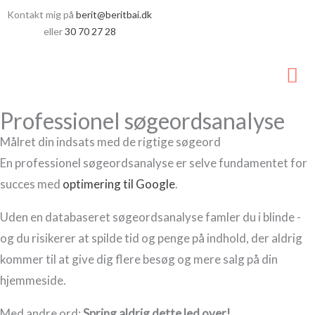
Gå
Kontakt mig på
berit@beritbai.dk
til
eller
30 70 27 28
indholdet
Ho
Professionel søgeordsanalyse
Målret din indsats med de rigtige søgeord
En professionel søgeordsanalyse er selve fundamentet for
succes med
optimering til Google
.
Uden en databaseret søgeordsanalyse famler du i blinde -
og du risikerer at spilde tid og penge på indhold, der aldrig
kommer til at give dig flere besøg og mere salg på din
hjemmeside.
Med andre ord:
Spring aldrig dette led over!