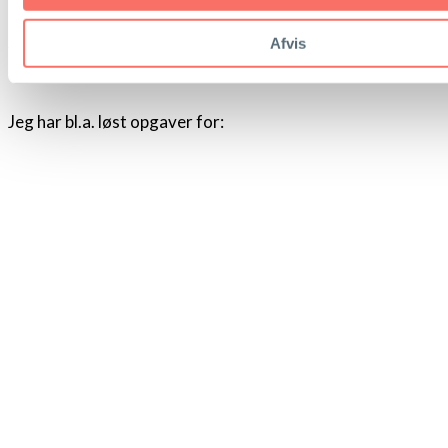
Mine kunder er virksomheder og
soloselvstændige
Afvis
indenfor en bred vifte af brancher
Jeg har bl.a. løst opgaver for: