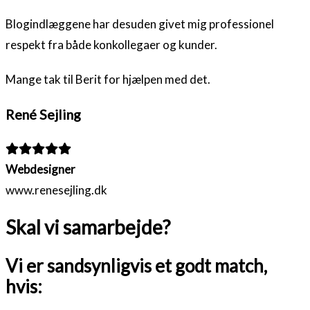
Blogindlæggene har desuden givet mig professionel
respekt fra både konkollegaer og kunder.
Mange tak til Berit for hjælpen med det.
René Sejling
Filled
Filled
Filled
Filled
Filled
star
star
star
star
star
Webdesigner
www.renesejling.dk
Skal vi samarbejde?
Vi er sandsynligvis et godt match,
hvis: