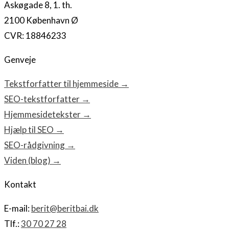
Askøgade 8, 1. th.
2100 København Ø
CVR: 18846233
Genveje
Tekstforfatter til hjemmeside →
SEO-tekstforfatter →
Hjemmesidetekster →
Hjælp til SEO →
SEO-rådgivning →
Viden (blog) →
Kontakt
E-mail:
berit@beritbai.dk
Tlf.:
30 70 27 28