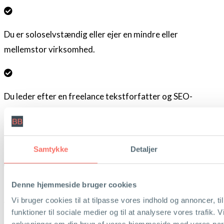
Du er soloselvstændig eller ejer en mindre eller
mellemstor virksomhed.
Du leder efter en freelance tekstforfatter og SEO-
specialist med solid erfaring, der arbejder engageret og
målrettet med din hjemmeside. Altid med fokus på, at du
skal tiltrække flere kunder og øge dit salg
Samtykke
Detaljer
Denne hjemmeside bruger cookies
Du ved, at din hjemmeside og din
online synlighed
er en
Vi bruger cookies til at tilpasse vores indhold og annoncer, til
vigtig investering i din virksomheds vækst og succes -
funktioner til sociale medier og til at analysere vores trafik. 
både nu og på sigt