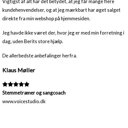
Vigtigst af alt har det betydet, at jeg får mange flere
kundehenvendelser, og at jeg mærkbart har øget salget
direkte fra min webshop på hjemmesiden.
Jeg havde ikke været der, hvor jeg er med min forretning i
dag, uden Berits store hjælp.
De allerbedste anbefalinger herfra.
Klaus Møller
Filled
Filled
Filled
Filled
Filled
star
star
star
star
star
Stemmetræner og sangcoach
www.voicestudio.dk