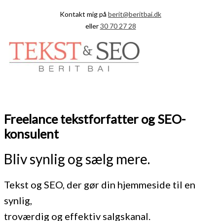
Gå
Kontakt mig på
berit@beritbai.dk
til
eller
30 70 27 28
indholdet
Hovedmenu
Freelance tekstforfatter og SEO-
konsulent
Bliv synlig og sælg mere.
Tekst og SEO, der gør din hjemmeside til en
synlig,
troværdig og effektiv salgskanal.